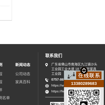
联系我们
广东省佛山市南海区九江镇沙头
例
新闻动态
工业园工业大道 18 号浩昕家具
工业园
程
公司动态
0757-86914726
13380289683
程
家具百科
13380289683
https://www.fsfenghao.cn
伴
https://fenghaojj.1688.com
例名单