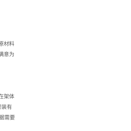
原材料
满意为
在架体
架装有
据需要