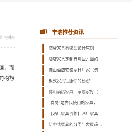
丰浩推荐资讯
返回列表
酒店家具有哪些设计原则
酒店家具定制有哪些方面的因素需要注意？
理，而
佛山酒店套装家具厂家（佛山酒店家具厂家）
的构想
板式家具征服你的秘密！
佛山酒店家具厂家哪家好（酒店家具厂家排名）
“春凳”是古代使用的家具，为何许多酒店如今还有？有什么用？
【酒店家具价格】酒店家具价格怎么样?大概多少钱? - 真实有效
新中式家具的分类与发展趋势分析