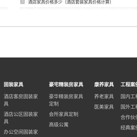
酒店家具价格多少（酒店套装家具价格计算）
固装家具
豪宅精装房家具
康养家具
工程案
酒店客房固装家
豪华精装房家具
养老家具
国内工
具
定制
医美家具
国外工
酒店公区固装家
会所家具定制
合作伙
具
高级公寓
经典案
办公空间固装家