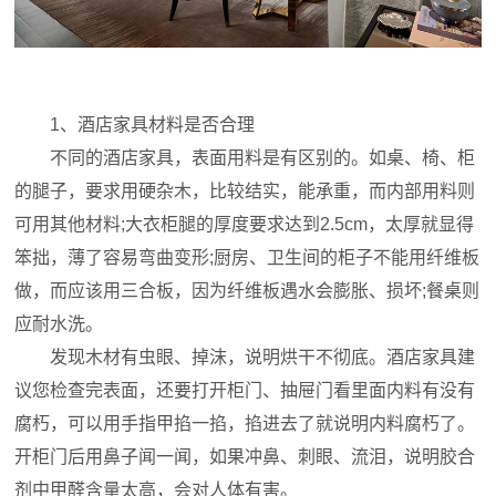
1、酒店家具材料是否合理
不同的酒店家具，表面用料是有区别的。如桌、椅、柜
的腿子，要求用硬杂木，比较结实，能承重，而内部用料则
可用其他材料;大衣柜腿的厚度要求达到2.5cm，太厚就显得
笨拙，薄了容易弯曲变形;厨房、卫生间的柜子不能用纤维板
做，而应该用三合板，因为纤维板遇水会膨胀、损坏;餐桌则
应耐水洗。
发现木材有虫眼、掉沫，说明烘干不彻底。酒店家具建
议您检查完表面，还要打开柜门、抽屉门看里面内料有没有
腐朽，可以用手指甲掐一掐，掐进去了就说明内料腐朽了。
开柜门后用鼻子闻一闻，如果冲鼻、刺眼、流泪，说明胶合
剂中甲醛含量太高，会对人体有害。