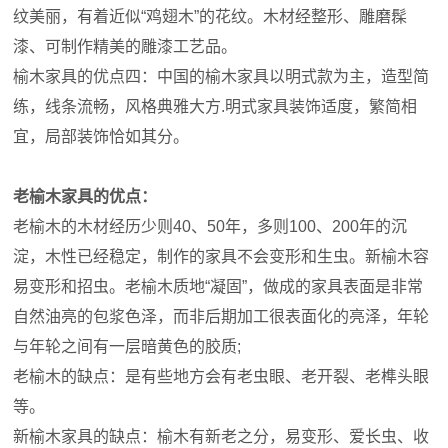
纹美丽，有着近似“鸡翅木”的花纹。木材经整形、雕磨髹
漆、可制作精美的雕漆工艺品。
榆木家具的优点四：中国的榆木家具以明式款为主，造型简
练，线条流畅，风格典雅大方.明式家具装饰适度，繁简相
宜，局部装饰恰如其分。
老榆木家具的优点：
老榆木的木材经历少则40、50年，多则100、200年的沉
淀，木性已经稳定，制作的家具不会变形和生虫。新榆木容
易变形和招虫。老榆木质地“凝固”，做成的家具表面是非常
自然油亮的包浆色泽，而非后期加工很表面化的亮泽，年轮
与年轮之间有一层暗黄色的胶质;
老榆木的缺点：是有些地方会有老虫眼、老开裂、老榫头眼
等。
新榆木家具的缺点：榆木有新老之分，易变形、爱长虫、收