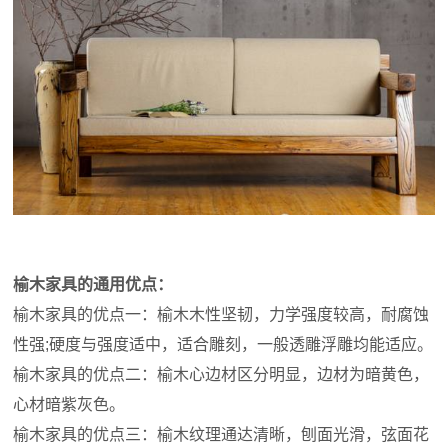
榆木家具的通用优点：
榆木家具的优点一：榆木木性坚韧，力学强度较高，耐腐蚀
性强;硬度与强度适中，适合雕刻，一般透雕浮雕均能适应。
榆木家具的优点二：榆木心边材区分明显，边材为暗黄色，
心材暗紫灰色。
榆木家具的优点三：榆木纹理通达清晰，刨面光滑，弦面花